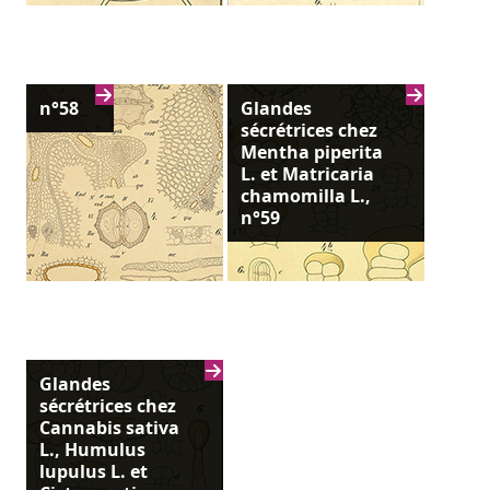
n°58
Glandes
sécrétrices chez
Mentha piperita
L. et Matricaria
chamomilla L.,
n°59
Glandes
sécrétrices chez
Cannabis sativa
L., Humulus
lupulus L. et