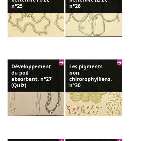
n°25
n°26
Développement
Les pigments
du poil
non
absorbant, n°27
chlrorophylliens,
(Quiz)
n°30