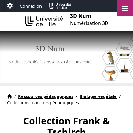
Aller au menu
Aller au contenu
Aller au pied de page
M
Connexion
Paramétrage
3D Num
Numérisation 3D
Actualités
Accueil
/
Ressources pédagogiques
/
Biologie végétale
/
Collections planches pédagogiques
Collection Frank &
Tschirch