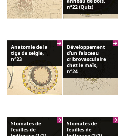
anneau de bois,
n°22 (Quiz)
Anatomie de la
Développement
tige de seigle,
d’un faisceau
n°23
cribrovasculaire
chez le maïs,
n°24
Stomates de
Stomates de
feuilles de
feuilles de
betterave (1/2),
betterave (2/2),