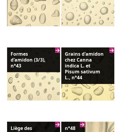
Formes
Grains d'amidon
d'amidon (3/3),
chez Canna
n°43
indica L. et
Pisum sativum
L., n°44
Liège des
n°48