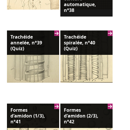
automatique,
n°38
Trachéide
Trachéide
annelée, n°39
spiralée, n°40
(Quiz)
(Quiz)
Formes
Formes
d'amidon (1/3),
d'amidon (2/3),
n°41
n°42