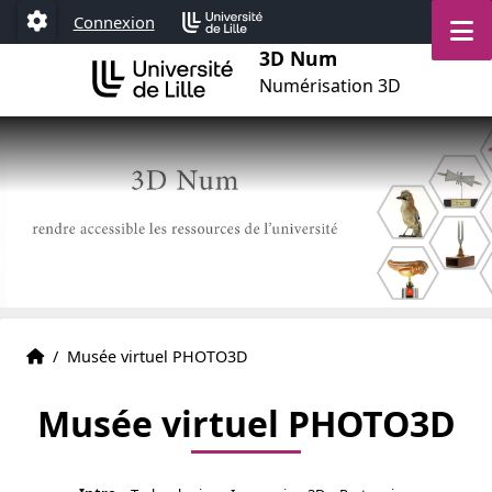
Aller au menu
Aller au contenu
Aller au pied de page
M
Connexion
Paramétrage
3D Num
Numérisation 3D
Actualités
Accueil
/
Musée virtuel PHOTO3D
Musée virtuel PHOTO3D