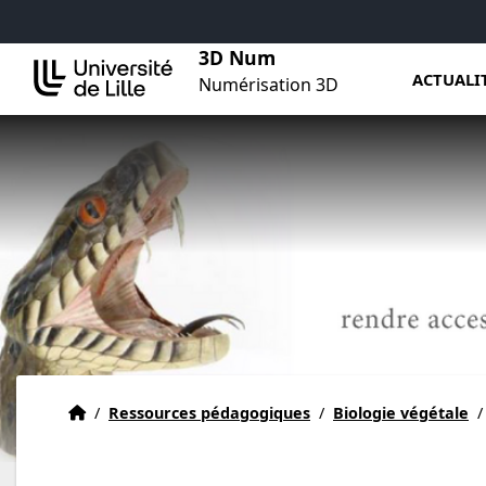
Aller au menu
Aller au contenu
Aller au pied de page
3D Num
ACTUALI
Numérisation 3D
Actualités
Accueil
/
Ressources pédagogiques
/
Biologie végétale
/