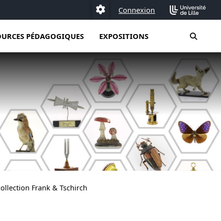
Connexion
Paramétrage
moteur
OURCES PÉDAGOGIQUES
EXPOSITIONS
llection Frank & Tschirch