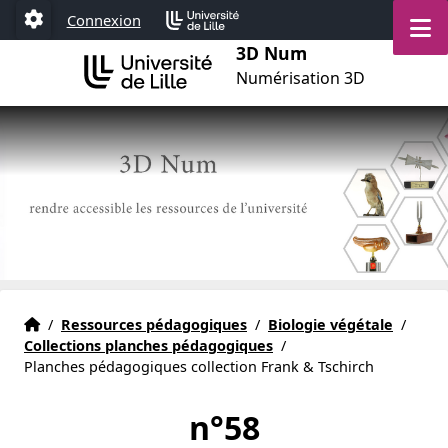
Aller au menu
Aller au contenu
Aller au pied de page
M
Connexion
Paramétrage
3D Num
Numérisation 3D
Actualités
Accueil
/
Ressources pédagogiques
/
Biologie végétale
/
Collections planches pédagogiques
/
Planches pédagogiques collection Frank & Tschirch
n°58