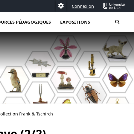
Connexion
Paramétrage
moteur
OURCES PÉDAGOGIQUES
EXPOSITIONS
llection Frank & Tschirch
ave (2/2)