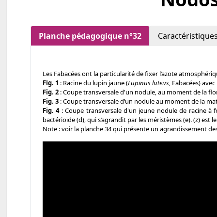
Planche pédagogique n°32
Caractéristique
Les Fabacées ont la particularité de fixer l’azote atmosphér
Fig. 1
: Racine du lupin jaune (
Lupinus luteus
, Fabacées) avec 
Fig. 2
: Coupe transversale d'un nodule, au moment de la flora
Fig. 3
: Coupe transversale d’un nodule au moment de la matur
Fig. 4
: Coupe transversale d'un jeune nodule de racine à fort
bactérioïde (d), qui s’agrandit par les méristèmes (e). (z) est
Note : voir la planche 34 qui présente un agrandissement des 