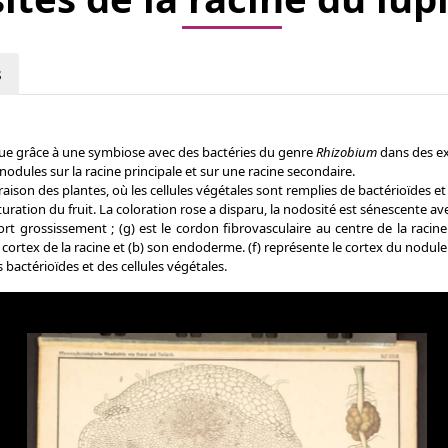
s
ique grâce à une symbiose avec des bactéries du genre
Rhizobium
dans des ex
nodules sur la racine principale et sur une racine secondaire.
ison des plantes, où les cellules végétales sont remplies de bactérioïdes e
ation du fruit. La coloration rose a disparu, la nodosité est sénescente ave
 grossissement ; (g) est le cordon fibrovasculaire au centre de la racine in
 le cortex de la racine et (b) son endoderme. (f) représente le cortex du nodu
bactérioïdes et des cellules végétales.