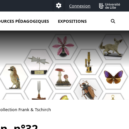
Connexion
Paramétrage
moteur
OURCES PÉDAGOGIQUES
EXPOSITIONS
llection Frank & Tschirch
in, n°32