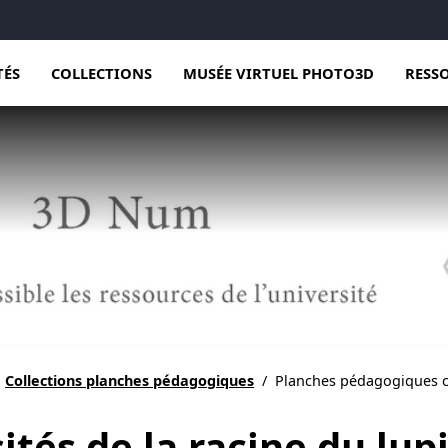
TÉS
COLLECTIONS
MUSÉE VIRTUEL PHOTO3D
RESS
Collections planches pédagogiques
/
Planches pédagogiques co
tés de la racine du lup