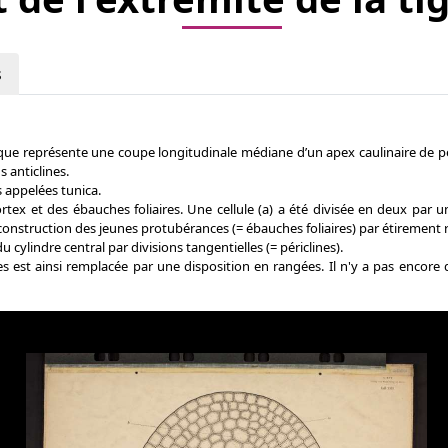
s
ique représente une coupe longitudinale médiane d’un apex caulinaire de p
 anticlines.
 appelées tunica.
ortex et des ébauches foliaires. Une cellule (a) a été divisée en deux par u
onstruction des jeunes protubérances (= ébauches foliaires) par étirement radia
u cylindre central par divisions tangentielles (= périclines).
 est ainsi remplacée par une disposition en rangées. Il n'y a pas encore de