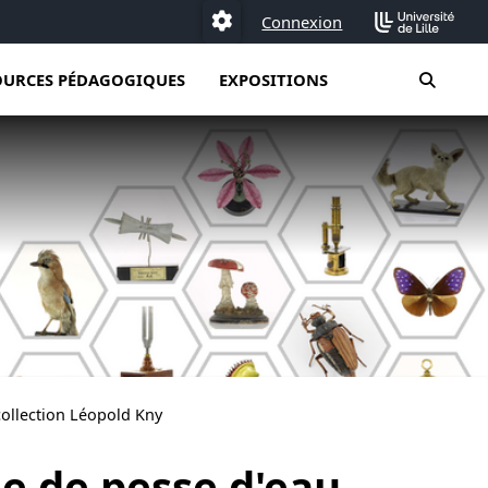
Connexion
Paramétrage
moteur
OURCES PÉDAGOGIQUES
EXPOSITIONS
ollection Léopold Kny
e de pesse d'eau