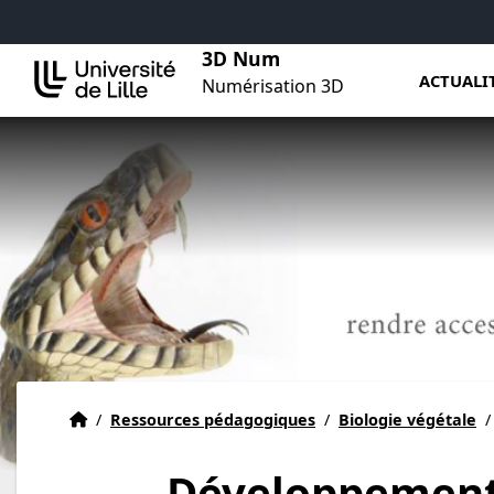
Aller au menu
Aller au contenu
Aller au pied de page
3D Num
ACTUALI
Numérisation 3D
Actualités
Accueil
/
Ressources pédagogiques
/
Biologie végétale
/
Développement d