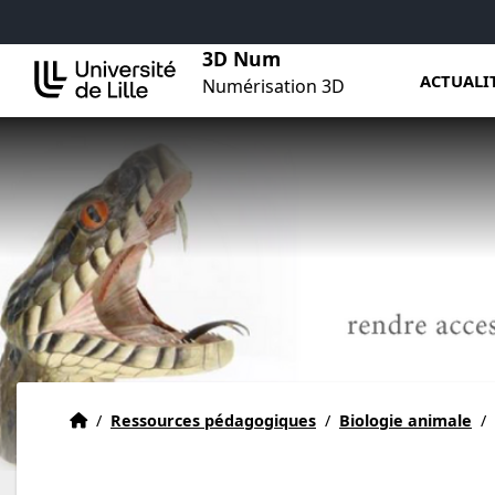
Aller au menu
Aller au contenu
Aller au pied de page
3D Num
ACTUALI
Numérisation 3D
Actualités
Accueil
/
Ressources pédagogiques
/
Biologie animale
/